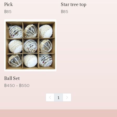
Pick
Star tree top
฿85
฿85
Ball Set
฿450
-
฿550
1