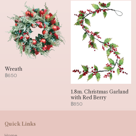
Wreath
฿650
1.8m. Christmas Garland
with Red Berry
฿850
Quick Links
Home